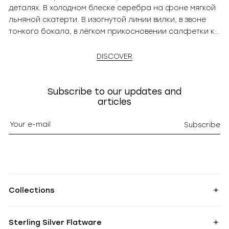
деталях. В холодном блеске серебра на фоне мягкой
льняной скатерти. В изогнутой линии вилки, в звоне
тонкого бокала, в лёгком прикосновении салфетки к
запястью. Это то, что не бросается в глаза, но сразу
чувствуется. Именно так и работает сервировка: она
DISCOVER
создаёт атмосферу до того, как прозвучит первое
слово за столом. Сервировка — это тишина, в которой
говорят внимание и вкус. Это искусство, которое
Subscribe to our updates and
articles
начинается задолго до подачи блюда. А значит —
начинается с вас.
Subscribe
Collections
Sterling Silver Flatware